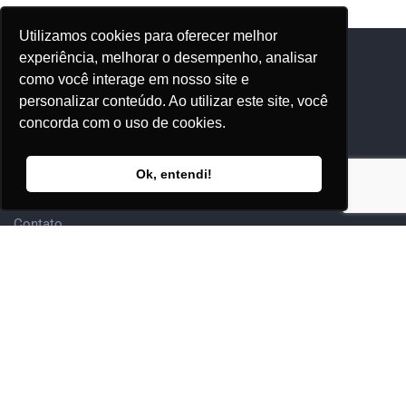
Utilizamos cookies para oferecer melhor
experiência, melhorar o desempenho, analisar
como você interage em nosso site e
Adhonep
personalizar conteúdo. Ao utilizar este site, você
Quem Somos
concorda com o uso de cookies.
Nossos Eventos
Ok, entendi!
Editora Adhonep
Contato
Sócio
Adesão & Renovação
Clube
Eventos