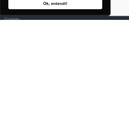
Ok, entendi!
Editora Adhonep
Contato
Sócio
Adesão & Renovação
Clube
Eventos
Nossos Capítulos
Onde Estamos
Rod. Amaral Peixoto, Km 6,5
São Gonçalo – RJ – Brasil
+55 (21) 2109-0560