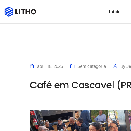
Início
abril 18, 2026
Sem categoria
By
Je
Café em Cascavel (P