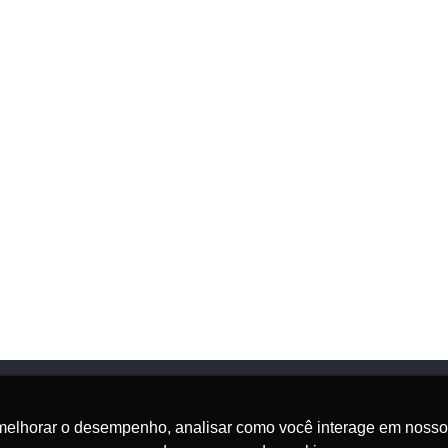
melhorar o desempenho, analisar como você interage em nosso sit
Onde Estamos