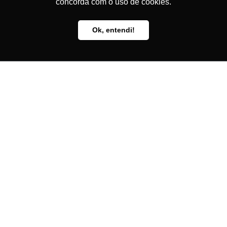
concorda com o uso de cookies.
o
Rod. Amaral Peixoto, Km 6,5
Ok, entendi!
São Gonçalo – RJ – Brasil
+55 (21) 2109-0560
adhonep@adhonep.com
© 2024 ADHONEP - Powered by
GVSOL
CNPJ: 27.775.642/0001-19
EP ASSOCIACAO DOS HOMENS DE NEGOCIO DO EVANG PLENO