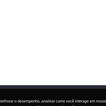
melhorar o desempenho, analisar como você interage em nosso sit
Onde Estamos