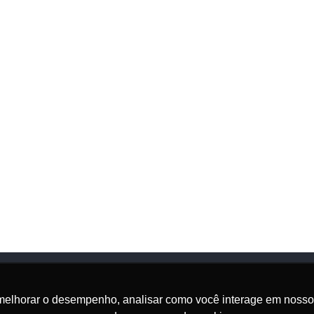
melhorar o desempenho, analisar como você interage em nosso sit
Onde Estamos