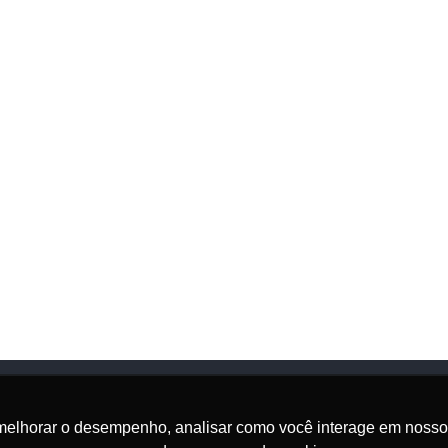
melhorar o desempenho, analisar como você interage em nosso sit
Onde Estamos