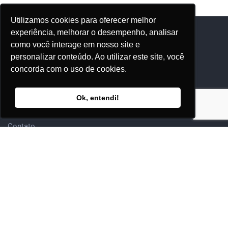
Utilizamos cookies para oferecer melhor
experiência, melhorar o desempenho, analisar
como você interage em nosso site e
Adhonep
personalizar conteúdo. Ao utilizar este site, você
concorda com o uso de cookies.
Quem Somos
Nossos Eventos
Ok, entendi!
Editora Adhonep
Contato
Sócio
Adesão & Renovação
Clube
Eventos