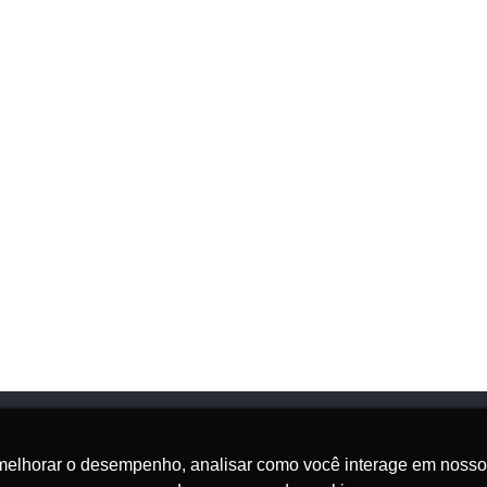
melhorar o desempenho, analisar como você interage em nosso sit
Onde Estamos