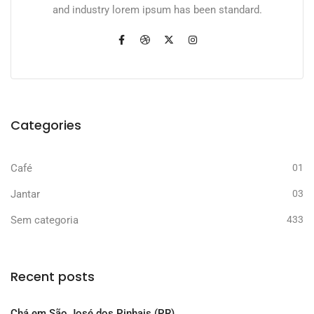
and industry lorem ipsum has been standard.
Categories
Café
01
Jantar
03
Sem categoria
433
Recent posts
Chá em São José dos Pinhais (PR)