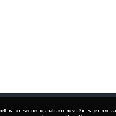
melhorar o desempenho, analisar como você interage em nosso sit
Onde Estamos