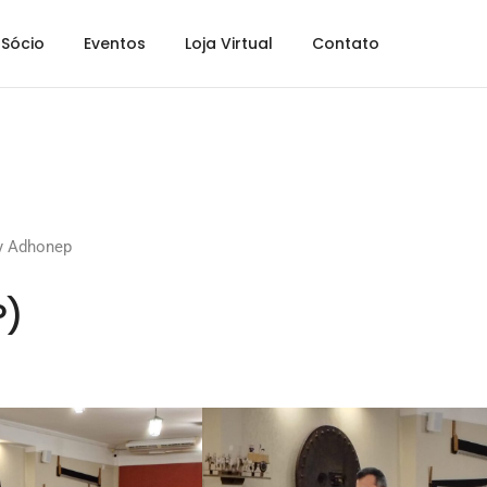
Sócio
Eventos
Loja Virtual
Contato
y
Adhonep
P)