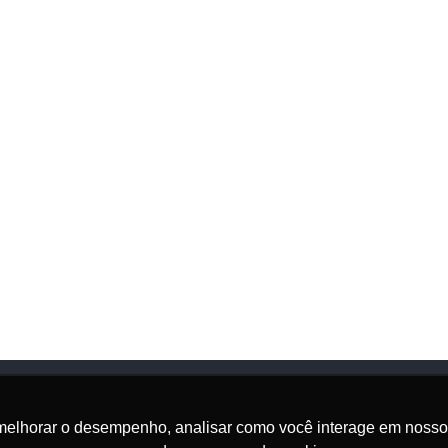
melhorar o desempenho, analisar como você interage em nosso sit
Onde Estamos