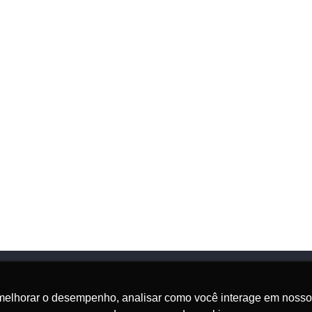
melhorar o desempenho, analisar como você interage em nosso sit
Onde Estamos