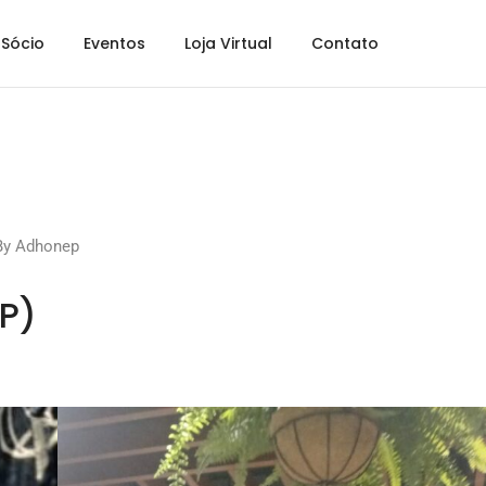
Sócio
Eventos
Loja Virtual
Contato
By
Adhonep
P)