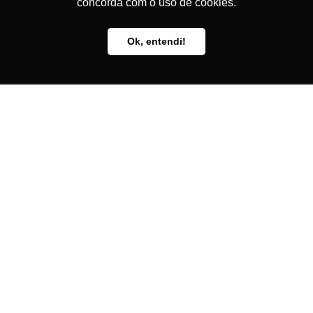
concorda com o uso de cookies.
o
Rod. Amaral Peixoto, Km 6,5
Ok, entendi!
São Gonçalo – RJ – Brasil
+55 (21) 2109-0560
adhonep@adhonep.com
© 2024 ADHONEP - Powered by
GVSOL
CNPJ: 27.775.642/0001-19
EP ASSOCIACAO DOS HOMENS DE NEGOCIO DO EVANG PLENO